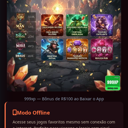
999xp — Bônus de R$100 ao Baixar o App
Modo Offline
Acesse seus jogos favoritos mesmo sem conexão com