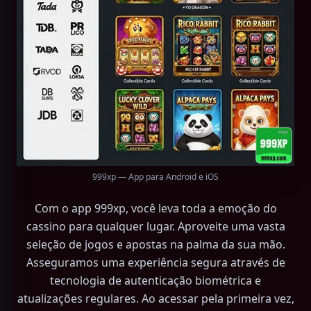
999xp — App para Android e iOS
Com o app 999xp, você leva toda a emoção do
cassino para qualquer lugar. Aproveite uma vasta
seleção de jogos e apostas na palma da sua mão.
Asseguramos uma experiência segura através de
tecnologia de autenticação biométrica e
atualizações regulares. Ao acessar pela primeira vez,