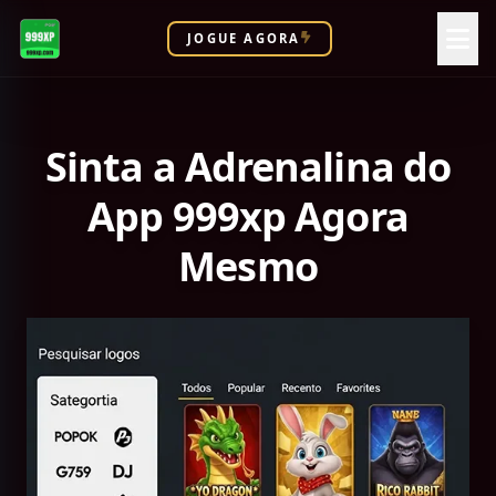
JOGUE AGORA
Sinta a Adrenalina do
App 999xp Agora
Mesmo