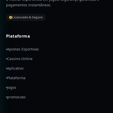
pagamentos instantâneos.
Licenciado & Seguro
Plataforma
Apostas Esportivas
Cassino Online
Aplicativo
Plataforma
Jogos
promocoes